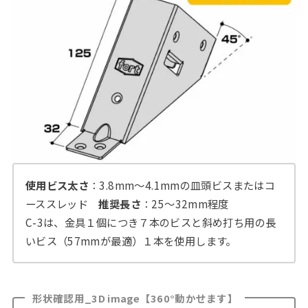
使用ビス太さ
：3.8mm～4.1mmの皿頭ビスまたはコ
ーススレッド
推奨長さ
：25～32mm程度
C-3は、金具１個につき７本のビスと斜め打ち用の長
いビス（57mmが最適）１本を使用します。
形状確認用_3D image【360°動かせます】