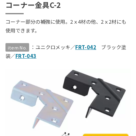
コーナー金具C-2
コーナー部分の補強に使用。2ｘ4材の他、2ｘ2材にも
使用できます。
：ユニクロメッキ／
FRT-042
ブラック塗
item No.
装／
FRT-043