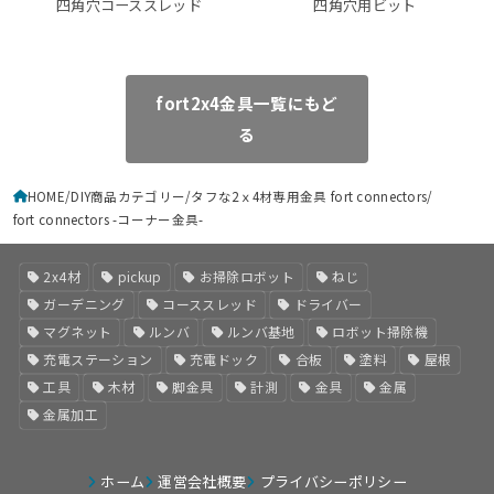
四角穴コーススレッド
四角穴用ビット
fort2x4金具一覧にもど
る
HOME
DIY商品カテゴリー
タフな2ｘ4材専用金具 fort connectors
fort connectors -コーナー金具-
2x4材
pickup
お掃除ロボット
ねじ
ガーデニング
コーススレッド
ドライバー
マグネット
ルンバ
ルンバ基地
ロボット掃除機
充電ステーション
充電ドック
合板
塗料
屋根
工具
木材
脚金具
計測
金具
金属
金属加工
ホーム
運営会社概要
プライバシーポリシー