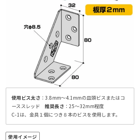
使用ビス太さ
：3.8mm～4.1mmの皿頭ビスまたはコ
ーススレッド
推奨長さ
：25～32mm程度
C-1は、金具１個につき８本のビスを使用します。
使用イメージ