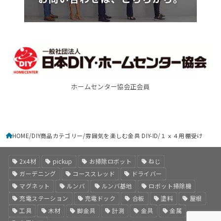
ホームセンター協会正会員
HOME
DIY商品カテゴリー
雰囲気を楽しむ金具 DIY-ID
１ｘ４用棚受け
2x4材
pickup
お掃除ロボット
ねじ
ガーデニング
コーススレッド
ドライバー
マグネット
ルンバ
ルンバ基地
ロボット掃除機
充電ステーション
充電ドック
合板
塗料
屋根
工具
木材
脚金具
計測
金具
金属