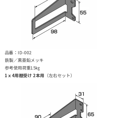
品番：ID-002
鉄製／黒亜鉛メッキ
参考使用荷重15㎏
1ｘ4用棚受け 2本用
（左右セット）