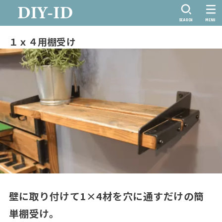
SEARCH
MENU
１ｘ４用棚受け
壁に取り付けて1×4材を穴に通すだけの簡
単棚受け。