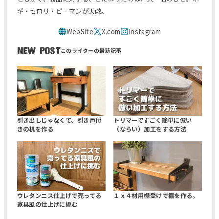
ギ・セロリ・ピーマンが天敵。
NEW POST
引き出しじゃなくて、引き戸付
トリマーですごく簡単に倣い
きの机を作る
（ならい）加工をする方法
ウレタンニス仕上げで売ってる
１ｘ４材用棚受けで棚を作る。
家具風の仕上げに挑む