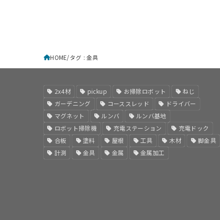
HOME
タグ : 金具
2x4材
pickup
お掃除ロボット
ねじ
ガーデニング
コーススレッド
ドライバー
マグネット
ルンバ
ルンバ基地
ロボット掃除機
充電ステーション
充電ドック
合板
塗料
屋根
工具
木材
脚金具
計測
金具
金属
金属加工