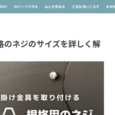
DIY
IDパーツで作る
ねじを究める
工具を使いこなす
木材
A規格のネジのサイズを詳しく解