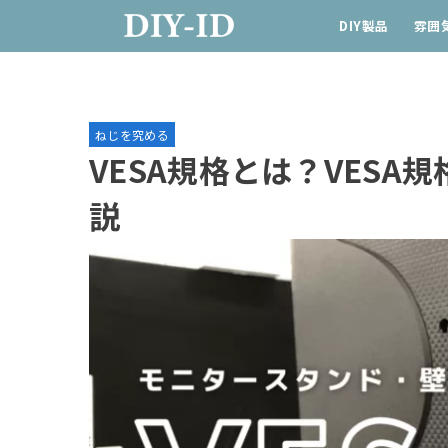
DIY製品
雰囲気
ねじを究める
VESA規格とは？VES
説