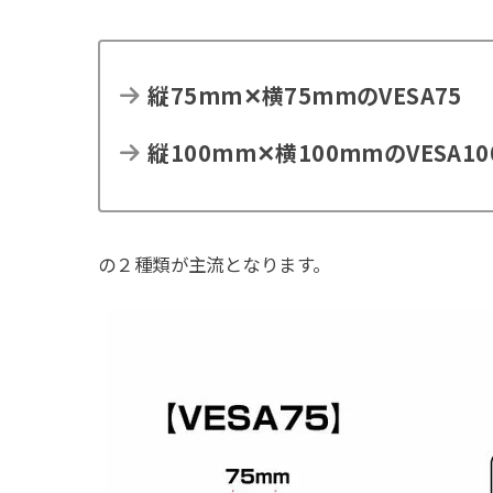
縦75mm✕横75mmのVESA75
縦100mm✕横100mmのVESA10
の２種類が主流となります。