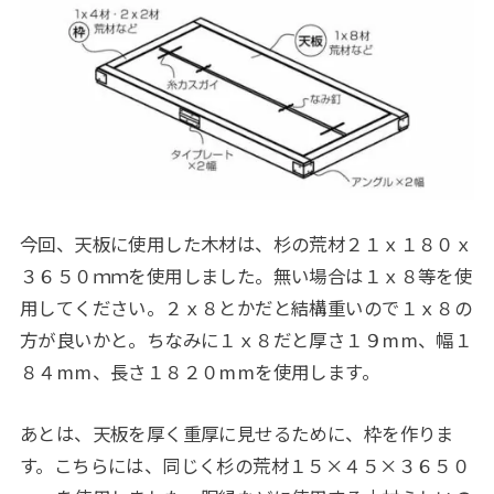
今回、天板に使用した木材は、杉の荒材２１ｘ１８０ｘ
３６５０ｍｍを使用しました。無い場合は１ｘ８等を使
用してください。２ｘ８とかだと結構重いので１ｘ８の
方が良いかと。ちなみに１ｘ８だと厚さ１９mm、幅１
８４mm、長さ１８２０mmを使用します。
あとは、天板を厚く重厚に見せるために、枠を作りま
す。こちらには、同じく杉の荒材１５×４５×３６５０