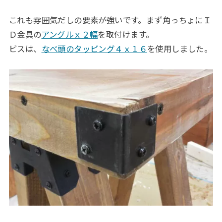
これも雰囲気だしの要素が強いです。まず角っちょにＩ
Ｄ金具の
アングルｘ２幅
を取付けます。
ビスは、
なべ頭のタッピング４ｘ１６
を使用しました。